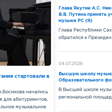
Глава Якутии А.С. Ни
В.В. Путина принять 
музыки РС (Я)
Глава Республики Сах
обратился к Президен
04.07.2026
Высшую школу музыки
ания стартовали в
Образовательного фо
В Высшей школе музык
А.Босикова начались
региональной площадк
я для абитуриентов,
льное музыкальное