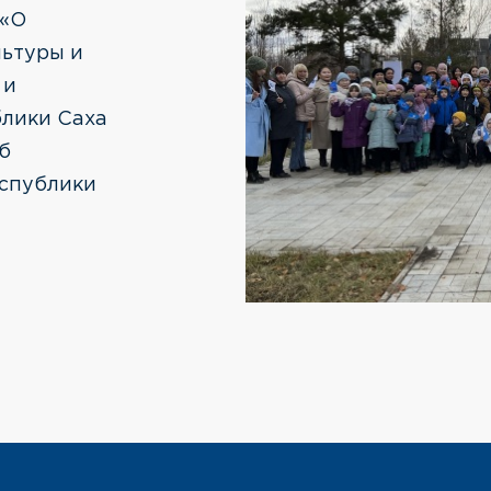
 «О
льтуры и
 и
блики Саха
Об
спублики