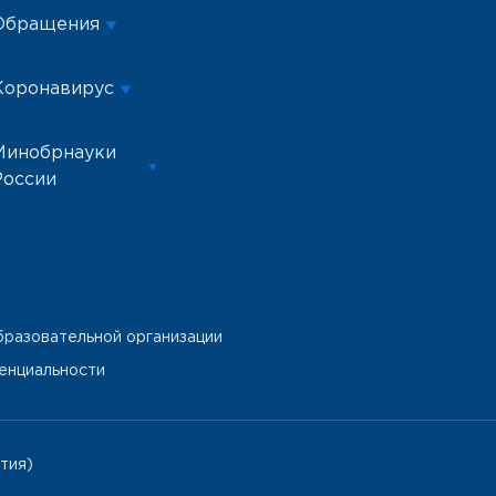
Обращения
Коронавирус
Минобрнауки
России
бразовательной организации
енциальности
тия)